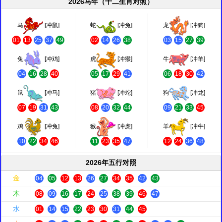
2026马年（十二生肖对照）
马
[冲鼠]
蛇
[冲兔]
龙
[冲狗]
01
13
25
37
49
02
14
26
38
03
15
27
39
兔
[冲鸡]
虎
[冲猴]
牛
[冲羊]
04
16
28
40
05
17
29
41
06
18
30
42
鼠
[冲马]
猪
[冲蛇]
狗
[冲龙]
07
19
31
43
08
20
32
44
09
21
33
45
鸡
[冲兔]
猴
[冲虎]
羊
[冲牛]
10
22
34
46
11
23
35
47
12
24
36
48
2026年五行对照
金
04
05
12
13
26
27
34
35
42
43
木
08
09
16
17
24
25
38
39
46
47
水
01
14
15
22
23
30
31
44
45