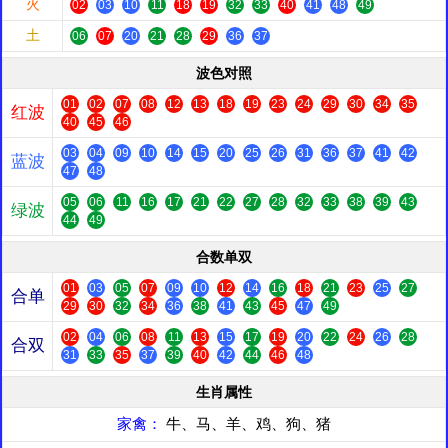
火
02
03
10
11
18
19
32
33
40
41
48
49
土
06
07
20
21
28
29
36
37
波色对照
01
02
07
08
12
13
18
19
23
24
29
30
34
35
红波
40
45
46
03
04
09
10
14
15
20
25
26
31
36
37
41
42
蓝波
47
48
05
06
11
16
17
21
22
27
28
32
33
38
39
43
绿波
44
49
合数单双
01
03
05
07
09
10
12
14
16
18
21
23
25
27
合单
29
30
32
34
36
38
41
43
45
47
49
02
04
06
08
11
13
15
17
19
20
22
24
26
28
合双
31
33
35
37
39
40
42
44
46
48
生肖属性
家禽：
牛、马、羊、鸡、狗、猪