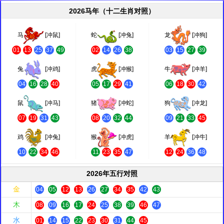
2026马年（十二生肖对照）
马
[冲鼠]
蛇
[冲兔]
龙
[冲狗]
01
13
25
37
49
02
14
26
38
03
15
27
39
兔
[冲鸡]
虎
[冲猴]
牛
[冲羊]
04
16
28
40
05
17
29
41
06
18
30
42
鼠
[冲马]
猪
[冲蛇]
狗
[冲龙]
07
19
31
43
08
20
32
44
09
21
33
45
鸡
[冲兔]
猴
[冲虎]
羊
[冲牛]
10
22
34
46
11
23
35
47
12
24
36
48
2026年五行对照
金
04
05
12
13
26
27
34
35
42
43
木
08
09
16
17
24
25
38
39
46
47
水
01
14
15
22
23
30
31
44
45